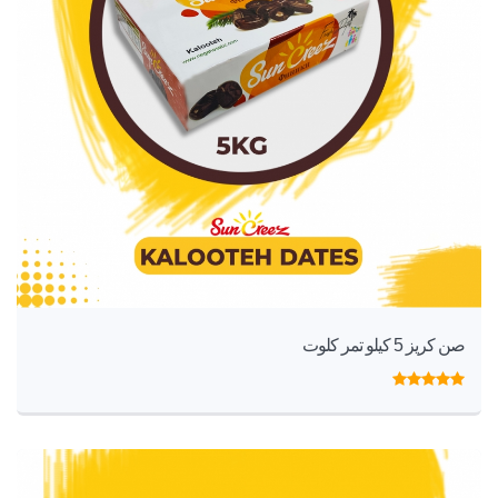
صن كريز 5 كيلو تمر كلوت