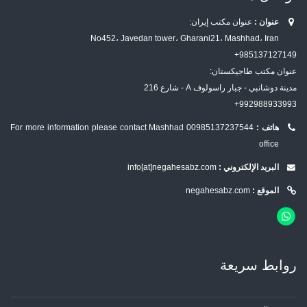
عنوان :
عنوان مكتب إيران:
No452، Javedan tower، Gharani21، Mashhad، Iran
985137127149+
عنوان مكتب طاجيكستان:
مدينة دوشانبي - جبار راسولوف A - شارع 216
992988933993+
هاتف :
00985137237544
For more information please contact Mashhad
office
البريد الإلكتروني :
info[at]negahesabz.com
الموقع :
negahesabz.com
روابط سریعة