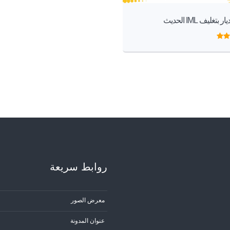
بتغليف IML الحديث
روابط سریعة
معرض الصور
عنوان المدونة