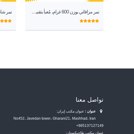
تمر مزافاتي بوزن 600 غرام، مُعبأ بتقنية IML
تمر شاديار 
تواصل معنا
عنوان :
عنوان مكتب إيران:
No452، Javedan tower، Gharani21، Mashhad، Iran
985137127149+
عنوان مكتب طاجيكستان: