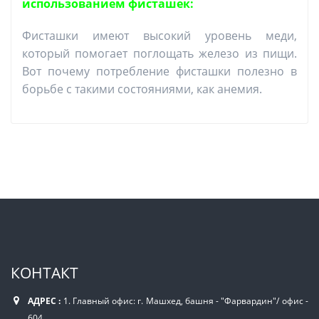
использованием фисташек:
Фисташки имеют высокий уровень меди,
который помогает поглощать железо из пищи.
Вот почему потребление фисташки полезно в
борьбе с такими состояниями, как анемия.
КОНТАКТ
АДРЕС :
1. Главный офис: г. Машхед, башня - "Фарвардин"/ офис -
604.