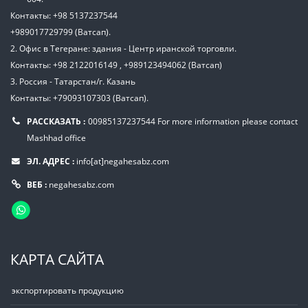
Контакты: +98 5137237544
+989017729799 (Ватсап).
2. Офис в Тегеране: здания - Центр иранской торговли.
Контакты: +98 2122016149 , +989123494062 (Ватсап)
3. Россия - Татарстан/г. Казань
Контакты: +79093107303 (Ватсап).
РАССКАЗАТЬ :
00985137237544
For more information please contact
Mashhad office
ЭЛ. АДРЕС :
info[at]negahesabz.com
ВЕБ :
negahesabz.com
КАРТА САЙТА
экспортировать продукцию