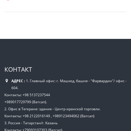
КОНТАКТ
АДРЕС :
1. Главный офис: г. Машхед, башня - "Фарвардин"/ офис -
604.
Контакты: +98 5137237544
+989017729799 (Ватсап).
2. Офис в Тегеране: здания - Центр иранской торговли.
Контакты: +98 2122016149 , +989123494062 (Ватсап)
3. Россия - Татарстан/г. Казань
Контакты: +79093107303 (Ватсап).