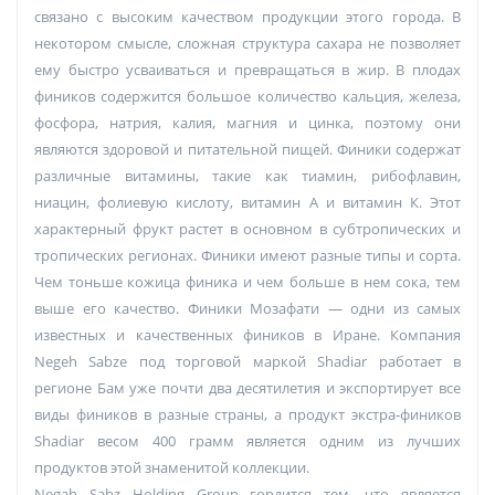
связано с высоким качеством продукции этого города. В
некотором смысле, сложная структура сахара не позволяет
ему быстро усваиваться и превращаться в жир. В плодах
фиников содержится большое количество кальция, железа,
фосфора, натрия, калия, магния и цинка, поэтому они
являются здоровой и питательной пищей. Финики содержат
различные витамины, такие как тиамин, рибофлавин,
ниацин, фолиевую кислоту, витамин А и витамин К. Этот
характерный фрукт растет в основном в субтропических и
тропических регионах. Финики имеют разные типы и сорта.
Чем тоньше кожица финика и чем больше в нем сока, тем
выше его качество. Финики Мозафати — одни из самых
известных и качественных фиников в Иране. Компания
Negeh Sabze под торговой маркой Shadiar работает в
регионе Бам уже почти два десятилетия и экспортирует все
виды фиников в разные страны, а продукт экстра-фиников
Shadiar весом 400 грамм является одним из лучших
продуктов этой знаменитой коллекции.
Negah Sabz Holding Group гордится тем, что является