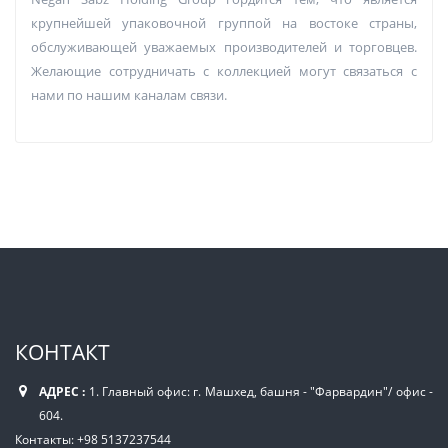
крупнейшей упаковочной группой на востоке страны,
обслуживающей уважаемых производителей и торговцев.
Желающие сотрудничать с коллекцией могут связаться с
нами по нашим каналам связи.
КОНТАКТ
АДРЕС :
1. Главный офис: г. Машхед, башня - "Фарвардин"/ офис -
604.
Контакты: +98 5137237544