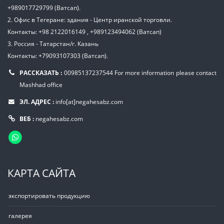
+989017729799 (Ватсап).
2. Офис в Тегеране: здания - Центр иранской торговли.
Контакты: +98 2122016149 , +989123494062 (Ватсап)
3. Россия - Татарстан/г. Казань
Контакты: +79093107303 (Ватсап).
РАССКАЗАТЬ :
00985137237544
For more information please contact
Mashhad office
ЭЛ. АДРЕС :
info[at]negahesabz.com
ВЕБ :
negahesabz.com
КАРТА САЙТА
экспортировать продукцию
галерея