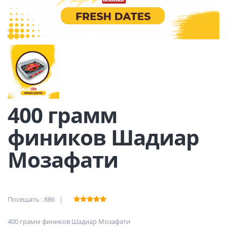
400 грамм
фиников Шадиар
Мозафати
Посещать : 886 |
400 грамм фиников Шадиар Мозафати