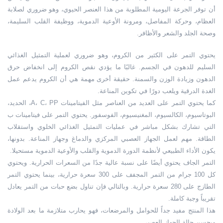
أن توفر الجرعة اليومية المطلوبة من هذا العنصر الحيوي، وهو ضروري لصلابة
العظام، وحركة المفاصل، ومرونة الأوعية الدموية، ووظيفة القلب السليمة،
وصحة الجلد والشعر والأظافر.
يحتوي التمر على الكثير من الكروم، وهو ضروري لعملية التمثيل الغذائي
السليم للدهون في الجسم. غالبًا ما يؤدي نقص الكروم إلى انخفاض حرق
الدهون وزيادة الوزن والسمنة. حقيقة أخرى مهمة هي أن الكروم يدعم عمل
الغدة الدرقية ويلعب دورًا في تكوين المناعة.
كما يحتوي التمر على العديد من العناصر مثل الفيتامينات A، C، PP، الحديد،
البوتاسيوم، الكالسيوم، المغنيسيوم، الفوسفور. يحتوي التمر على فيتامينات ب
التي تشارك بشكل مباشر في عمليات التمثيل الغذائي الخلوي واستقلاب
الطاقة. مهم لعمل الجهاز العصبي المركزي والدماغ وجهاز المناعة. بدونها،
يكون الأداء الطبيعي لأنظمة الدورة الدموية والقلب والأوعية الدموية مستحيلا.
التمر الجاف يحتوي أيضًا على نسبة عالية جدًا من السعرات الحرارية. ويحتوي
كل 100 جرام من التمر المجفف على 300 سعرة حرارية، بينما يحتوي التمر
الطازج على 280 سعرة حرارية. وبالتالي فإن تناول بضع حبات من التمر يعادل
تقريباً وجبة كاملة.
هذا المنتج مفيد جداً للحوامل والمرضعات، فهو يحارب متلازمة ما بعد الولادة
ويحسن حالة الجهاز العصبي.