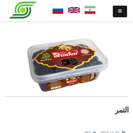
التمر
653
2023-11-07