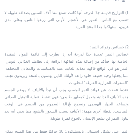
1) التواريخ قديمة جدًا لدرجة أنها كانت تتمتع منذ آلاف السنين بصداقة طويلة لا
تنضب مع الناس. التمور هي الأشجار الأولى التي زرعها الناس، وعلى مدى
قرون، استهلكوا هذا المنتج الفريد.
2) خصائص وفوائد التمر:
خصائص التمر عديدة جدًا لدرجة أنه إذا نظرت إلى قائمة المواد المفيدة
الخاصة بها، فتأكد من إضافة هذه الفاكهة الرائعة إلى نظامك الغذائي اليومي.
التمر هو في الواقع فاكهة مغذية للغاية، غنية بالفيتامينات والمعادن المختلفة،
مما يجعلها وجبة خفيفة حلوة رائعة لأولئك الذين يهتمون بالصحة ويريدون تجنب
"السعرات الحرارية الفارغة" للحلويات.
عندما نتحدث عن فوائد التمر للجسم، يجب أن نبدأ بالألياف. لا يهضم الجسم
هذه الألياف الغذائية وتعمل كمطهر طبيعي: فهي تنشط عملية التمثيل الغذائي
وتساعد الجهاز الهضمي وتسمح بإزالة السموم من الجسم في الوقت
المناسب. نقطة أخرى مهمة: الألياف تسبب الشعور بالشبع، مما يعني أنه بعد
تناول التمر لن يشعر الإنسان بالجوع لفترة طويلة.
التمر غني بشكل استثنائي بالسيليكون؛ 30 جرامًا فقط من هذا المنتج يمكن