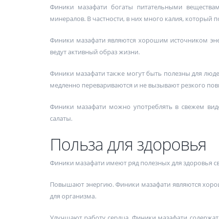
Финики мазафати богаты питательными веществами
минералов. В частности, в них много калия, который по
Финики мазафати являются хорошим источником эне
ведут активный образ жизни.
Финики мазафати также могут быть полезны для людей
медленно перевариваются и не вызывают резкого пов
Финики мазафати можно употреблять в свежем виде,
салаты.
Польза для здоровья
Финики мазафати имеют ряд полезных для здоровья сво
Повышают энергию. Финики мазафати являются хоро
для организма.
Улучшают работу сердца. Финики мазафати содержат