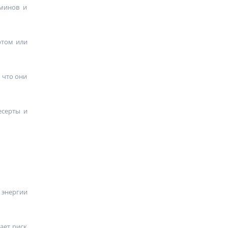
аминов и
ртом или
 что они
есерты и
 энергии
ает риск