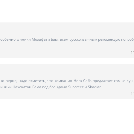
особенно финики Мозафати Бам, всем русскоязычным рекомендую попроб
1
тно верно, надо отметить, что компания Нега Сабз предлагает самые лу
иники Нахсалтан Бама под брендами Suncreez и Shadiar.
1