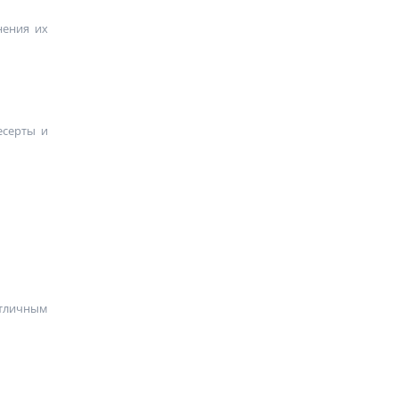
нения их
есерты и
отличным