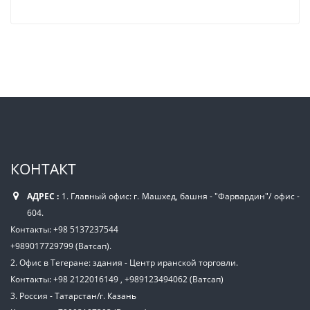
КОНТАКТ
АДРЕС :
1. Главный офис: г. Машхед, башня - "Фарвардин"/ офис -
604.
Контакты: +98 5137237544
+989017729799 (Ватсап).
2. Офис в Тегеране: здания - Центр иранской торговли.
Контакты: +98 2122016149 , +989123494062 (Ватсап)
3. Россия - Татарстан/г. Казань