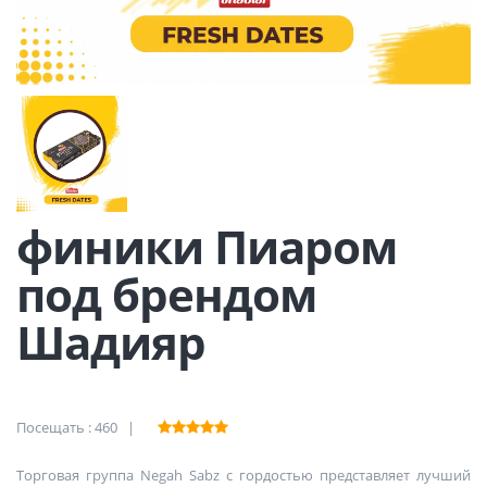
финики Пиаром
под брендом
Шадияр
Посещать : 460 |
Торговая группа Negah Sabz с гордостью представляет лучший