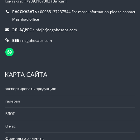
Контакты: +79093107303 (Ватсап).
РАССКАЗАТЬ :
00985137237544
For more information please contact
Mashhad office
ЭЛ. АДРЕС :
info[at]negahesabz.com
ВЕБ :
negahesabz.com
КАРТА САЙТА
экспортировать продукцию
галерея
БЛОГ
О нас
Филиалы и делегаты