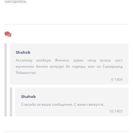
находились.
Shahob
Ассалому алейкум Финики хурмо чанд хелаш ҳаст
мункинми бинем хелҳоро бо нархаш ман аз Самарқанд
Ӯзбакистон
6 1404
Shahob
Спасибо за ваше сообщение. С вами свяжутся.
10 1405