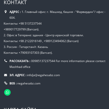
КОНТАКТ
АДРЕС :
1. Главный офис: г. Машхед, башня - "Фарвардин"/ офис -
604.
Контакты: +98 5137237544
+989017729799 (Ватсап).
2. Офис в Тегеране: здания - Центр иранской торговли.
Контакты: +98 2122016149 , +989123494062 (Ватсап)
3. Россия - Татарстан/г. Казань
Контакты: +79093107303 (Ватсап).
РАССКАЗАТЬ :
00985137237544
For more information please contact
Mashhad office
ЭЛ. АДРЕС :
info[at]negahesabz.com
ВЕБ :
negahesabz.com