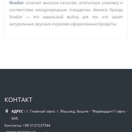
Shadiar
сочетает высокое качество, эстетичную упаковку и
соответствие международным стандартам. Финики бренда
Shadiar — это идеальный выбор для тех, кто ценит
натуральные, вкусные и красиво оформленные продукты.
КОНТАКТ
АДРЕС :
1. Главный офис: г. Машхед, башня - "Фарвардин"/ офис -
604.
Контакты: +98 5137237544