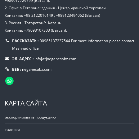
+989017729799 (Ватсап).
2. Офис в Тегеране: здания - Центр иранской торговли.
Контакты: +98 2122016149 , +989123494062 (Ватсап)
3. Россия - Татарстан/г. Казань
Контакты: +79093107303 (Ватсап).
РАССКАЗАТЬ :
00985137237544
For more information please contact
Mashhad office
ЭЛ. АДРЕС :
info[at]negahesabz.com
ВЕБ :
negahesabz.com
КАРТА САЙТА
экспортировать продукцию
галерея