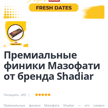
Премиальные
финики Мазофати
от бренда Shadiar
Посещать : 455 |
Премиальные финики Мазофати Shadiar — это символ