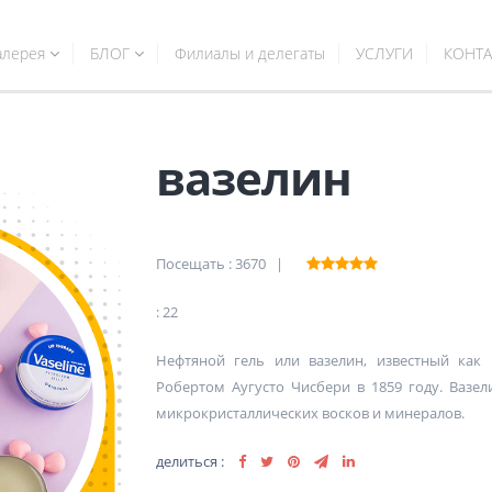
алерея
БЛОГ
Филиалы и делегаты
УСЛУГИ
КОНТА
вазелин
Посещать : 3670 |
: 22
Нефтяной гель или вазелин, известный как 
Робертом Аугусто Чисбери в 1859 году. Вазе
микрокристаллических восков и минералов.
делиться :