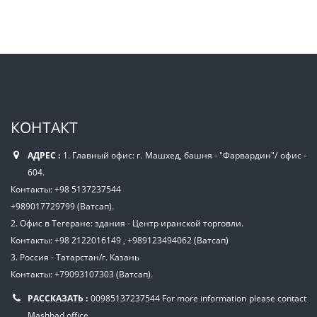
КОНТАКТ
АДРЕС :
1. Главный офис: г. Машхед, башня - "Фарвардин"/ офис -
604.
Контакты: +98 5137237544
+989017729799 (Ватсап).
2. Офис в Тегеране: здания - Центр иранской торговли.
Контакты: +98 2122016149 , +989123494062 (Ватсап)
3. Россия - Татарстан/г. Казань
Контакты: +79093107303 (Ватсап).
РАССКАЗАТЬ :
00985137237544
For more information please contact
Mashhad office