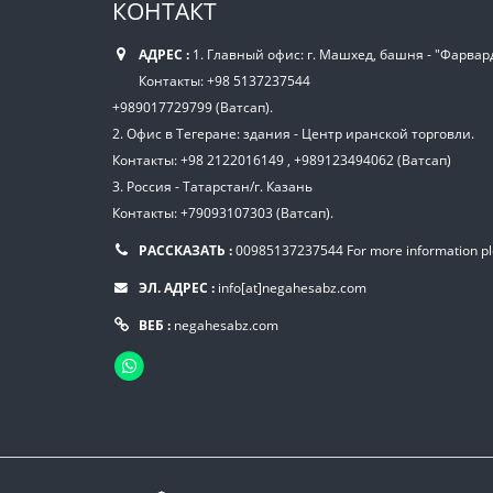
КОНТАКТ
АДРЕС :
1. Главный офис: г. Машхед, башня - "Фарвард
Контакты: +98 5137237544
+989017729799 (Ватсап).
2. Офис в Тегеране: здания - Центр иранской торговли.
Контакты: +98 2122016149 , +989123494062 (Ватсап)
3. Россия - Татарстан/г. Казань
Контакты: +79093107303 (Ватсап).
РАССКАЗАТЬ :
00985137237544
For more information p
ЭЛ. АДРЕС :
info[at]negahesabz.com
ВЕБ :
negahesabz.com