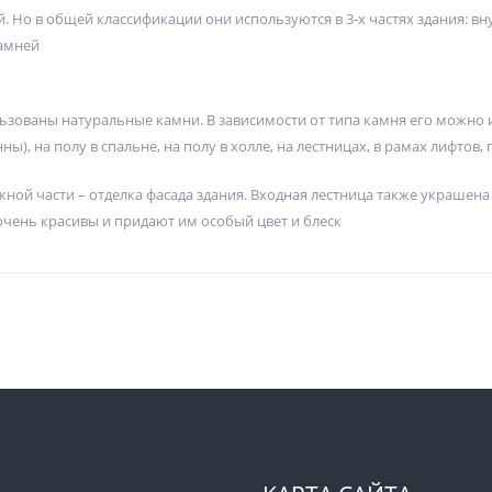
о в общей классификации они используются в 3-х частях здания: внут
камней
льзованы натуральные камни. В зависимости от типа камня его можно и
ы), на полу в спальне, на полу в холле, на лестницах, в рамах лифтов, п
ной части – отделка фасада здания. Входная лестница также украше
очень красивы и придают им особый цвет и блеск