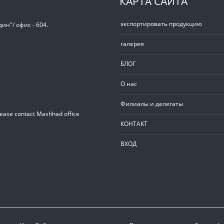
КАРТА САЙТА
экспортировать продукцию
ин"/ офис - 604.
галерея
БЛОГ
О нас
Филиалы и делегаты
lease contact Mashhad office
КОНТАКТ
ВХОД