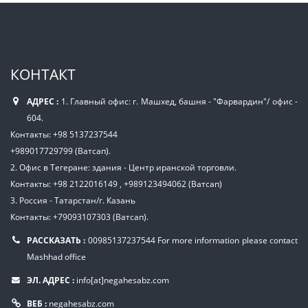
КОНТАКТ
АДРЕС :
1. Главный офис: г. Машхед, башня - "Фарвардин"/ офис -
604.
Контакты: +98 5137237544
+989017729799 (Ватсап).
2. Офис в Тегеране: здания - Центр иранской торговли.
Контакты: +98 2122016149 , +989123494062 (Ватсап)
3. Россия - Татарстан/г. Казань
Контакты: +79093107303 (Ватсап).
РАССКАЗАТЬ :
00985137237544
For more information please contact
Mashhad office
ЭЛ. АДРЕС :
info[at]negahesabz.com
ВЕБ :
negahesabz.com