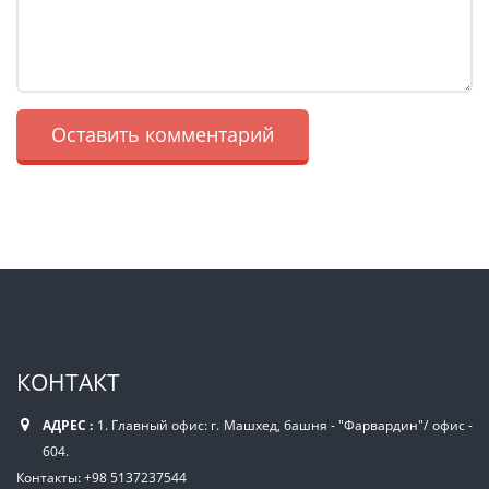
КОНТАКТ
АДРЕС :
1. Главный офис: г. Машхед, башня - "Фарвардин"/ офис -
604.
Контакты: +98 5137237544