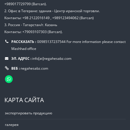
+989017729799 (Ватсап).
2. Офис в Тегеране: здания - Центр иранской торговли.
Контакты: +98 2122016149 , +989123494062 (Ватсап)
3. Россия - Татарстан/г. Казань
Контакты: +79093107303 (Ватсап).
РАССКАЗАТЬ :
00985137237544
For more information please contact
Mashhad office
ЭЛ. АДРЕС :
info[at]negahesabz.com
ВЕБ :
negahesabz.com
КАРТА САЙТА
экспортировать продукцию
галерея