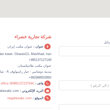
شركة تجارية خضراء
بایل
عنوان :
عنوان مكتب إيران:
an tower، Gharani21، Mashhad، Iran
985137127149+
عنوان مكتب طاجيكستان:
مدينة دوشانبي - جبار راسولوف A - شارع 216
992988933993+
هاتف :
00985137237544
office
البريد الإلكتروني :
info@negahesabz.com
الموقع :
negahesabz.com