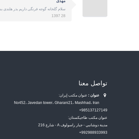
مهدی
سلام گلخانه گوجه فرنگی داریم بذر هلندی 
28 1397
تواصل معنا
عنوان :
عنوان مكتب إيران:
No452، Javedan tower، Gharani21، Mashhad، Iran
985137127149+
عنوان مكتب طاجيكستان:
مدينة دوشانبي - جبار راسولوف A - شارع 216
992988933993+