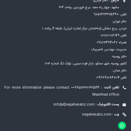
آدرس :
دفتر مرکزی:
مشهد، چهار راه مجد ،برج فروردین ،واحد ۶۰۴
تلفن: +۹۸۵۱۳۷۲۳۷۵۴۴
دفتر تهران:
جردن ,برج مشکی (ساختمان مرکز تجارت ایران) ,طبقه 4, واحد 1
تلفن 02122016149
همراه 09123494062
مدیریت: مهندس ناصربیک
دفتر روسیه:
کشور روسیه، شهر مسكو، بازار فوت سيتی، بلوک E1، شماره 103
دفتر عمان:
تلفن 96891286704+
تلفن ثابت :
00985137237544
For more information please contact
Mashhad office
پست الکترونیک :
info[at]negahesabz.com
وب :
negahesabz.com