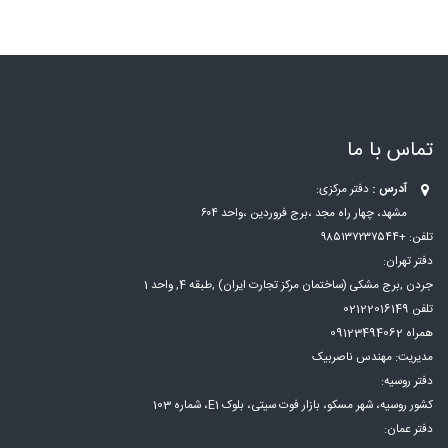
تماس با ما
آدرس :
دفتر مرکزی:
مشهد، چهار راه مجد ،برج فروردین ،واحد ۶۰۴
تلفن: +۹۸۵۱۳۷۲۳۷۵۴۴
دفتر تهران:
جردن ,برج مشکی (ساختمان مرکز تجارت ایران) ,طبقه 4, واحد 1
تلفن 02122016149
همراه 09123494062
مدیریت: مهندس ناصربیک
دفتر روسیه:
کشور روسیه، شهر مسكو، بازار فوت سيتی، بلوک E1، شماره 103
دفتر عمان: