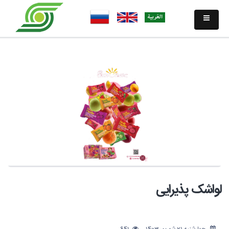
لواشک پذیرایی