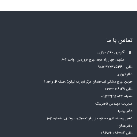
تماس با ما
آدرس :
دفتر مرکزی:
مشهد، چهار راه مجد ،برج فروردین ،واحد ۶۰۴
تلفن: +۹۸۵۱۳۷۲۳۷۵۴۴
دفتر تهران:
جردن ,برج مشکی (ساختمان مرکز تجارت ایران) ,طبقه 4, واحد 1
تلفن 02122016149
همراه 09123494062
مدیریت: مهندس ناصربیک
دفتر روسیه:
کشور روسیه، شهر مسكو، بازار فوت سيتی، بلوک E1، شماره 103
دفتر عمان:
تلفن 96891286704+