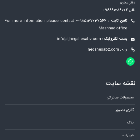
دفتر عمان:
تلفن 96891286704+
تلفن ثابت :
00985137237544
For more information please contact
Mashhad office
پست الکترونیک :
info[at]negahesabz.com
وب :
negahesabz.com
نقشه سایت
محصولات صادراتی
گالری تصاویر
بلاگ
درباره ما