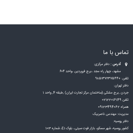
تماس با ما
آدرس :
دفتر مرکزی:
مشهد، چهار راه مجد ،برج فروردین ،واحد ۶۰۴
تلفن: +۹۸۵۱۳۷۲۳۷۵۴۴
دفتر تهران:
جردن ,برج مشکی (ساختمان مرکز تجارت ایران) ,طبقه 4, واحد 1
تلفن 02122016149
همراه 09123494062
مدیریت: مهندس ناصربیک
دفتر روسیه:
کشور روسیه، شهر مسكو، بازار فوت سيتی، بلوک E1، شماره 103