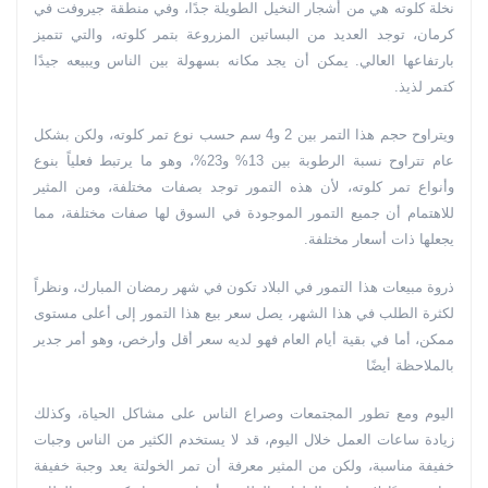
نخلة كلوته هي من أشجار النخيل الطويلة جدًا، وفي منطقة جيروفت في
كرمان، توجد العديد من البساتين المزروعة بتمر كلوته، والتي تتميز
بارتفاعها العالي. يمكن أن يجد مكانه بسهولة بين الناس ويبيعه جيدًا
كتمر لذيذ.
ويتراوح حجم هذا التمر بين 2 و4 سم حسب نوع تمر كلوته، ولكن بشكل
عام تتراوح نسبة الرطوبة بين 13% و23%، وهو ما يرتبط فعلياً بنوع
وأنواع تمر كلوته، لأن هذه التمور توجد بصفات مختلفة، ومن المثير
للاهتمام أن جميع التمور الموجودة في السوق لها صفات مختلفة، مما
يجعلها ذات أسعار مختلفة.
ذروة مبيعات هذا التمور في البلاد تكون في شهر رمضان المبارك، ونظراً
لكثرة الطلب في هذا الشهر، يصل سعر بيع هذا التمور إلى أعلى مستوى
ممكن، أما في بقية أيام العام فهو لديه سعر أقل وأرخص، وهو أمر جدير
بالملاحظة أيضًا
اليوم ومع تطور المجتمعات وصراع الناس على مشاكل الحياة، وكذلك
زيادة ساعات العمل خلال اليوم، قد لا يستخدم الكثير من الناس وجبات
خفيفة مناسبة، ولكن من المثير معرفة أن تمر الخولتة يعد وجبة خفيفة