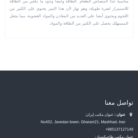
مناسبة جدًا لامتصاص الطعام. الطاقة وأيضا وجود ما يكفي من الطاقة
للاستمرار لفترة طويلة، وهو نهار لأن هذا التمر يحتوي على الكثير من
اللحوم ويحتوي أيضا على العديد من المعادن والمواد العضوية، مما يجعل
المستهلك يحصل على الكثير من الطاقة والمواد.
تواصل معنا
عنوان :
عنوان مكتب إيران:
No452، Javedan tower، Gharani21، Mashhad، Iran
985137127149+
عنوان مكتب طاجيكستان: