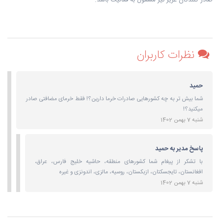
صادر کنندگان عزیز نیز مشغول به فعالیت باشد.
نظرات کاربران
حمید
شما بیش تر به چه کشورهایی صادرات خرما دارین؟! فقط خرمای مضافتی صادر
میکنید؟!
شنبه 7 بهمن 1402
پاسخ مدیر به حمید
با تشکر از پیغام شما کشورهای منطقه، حاشیه خلیج فارس، عراق،
افغانستان، تایجسکتان، ازبکستان، روسیه، مالزی، اندونزی و غیره
شنبه 7 بهمن 1402