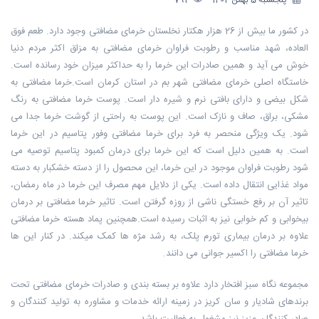
پنجشنبه 5 بهمن 1402
792
در کشور ما بیش از 26 هزار هکتار نخلستان خرمای مضافتی وجود دارد. طعم فوق
العاده، شهد مناسب و رطوبت فراوان خرمای مضافتی به مزاق اکثر مردم دنیا
خوش می آید و همین صادرات این خرما را به حداکثر میزان خود رسانده است.
خاستگاه اصلی خرمای مضافتی شهر بم در استان کرمان است.خرما مضافتی به
شکل بیضی و دارای بافتی نرم و شیره دار است. پوست خرما مضافتی به رنگ
مشکی، براق، صاف و نازک است. این پوست به راحتی از گوشت خرما جدا می
شود. یک ویژگی منحصر به فرد برای خرما مضافتی وفور پتاسیم در این خرما
است. به همین دلیل است که این خرما برای درمان کمبود پتاسیم توصیه می
شود رطوبت فراوان موجود در این خرما، این محصول را از دسته خشکبار به دسته
مواد غذایی انتقال داده است. یکی از دلایل مهم مصرف این خرما در ماه رمضان،
تاثیر آن بر رفع خستگی ناشی از روزه گرفتن است. تاثیر خرما مضافتی بر درمان
بیخوابی و کم خوابی نیز به اثبات رسیده است.همچنین پماد هسته خرما مضافتی
علاوه بر درمان بیماری تورم پلک، به رشد مژه ها کمک میکند. در کنار این ها
خرما مضافتی را اکسیر جوانی می دانند.
مجموعه نگاه سبز افتخار دارد علاوه بر بسته بندی و صادرات خرمای مضافتی تحت
برندهای شادیار و سان کریز در زمینه ارائه خدمات و مشاوره به تولید کنندگان و