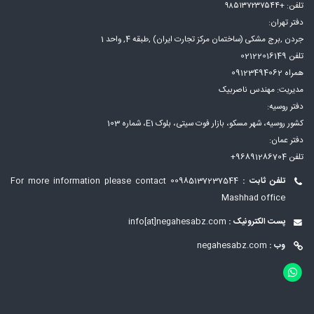
تلفن: +۹۸۵۱۳۷۲۳۷۵۴۴
دفتر تهران:
جردن ,برج مشکی (ساختمان مرکز تجارت ایران) ,طبقه 4, واحد 1
تلفن 02122016149
همراه 09123494062
مدیریت: مهندس ناصربیک
دفتر روسیه:
کشور روسیه، شهر مسكو، بازار فوت سيتی، بلوک E1، شماره 103
دفتر عمان:
تلفن 96891286704+
تلفن ثابت :
00985137237544
For more information please contact
Mashhad office
پست الکترونیک :
info[at]negahesabz.com
وب :
negahesabz.com