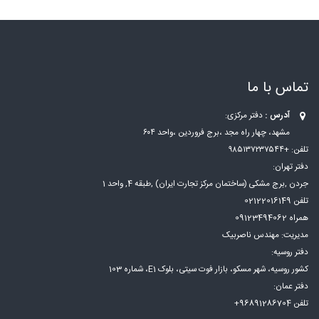
تماس با ما
آدرس :
دفتر مرکزی:
مشهد، چهار راه مجد ،برج فروردین ،واحد ۶۰۴
تلفن: +۹۸۵۱۳۷۲۳۷۵۴۴
دفتر تهران:
جردن ,برج مشکی (ساختمان مرکز تجارت ایران) ,طبقه 4, واحد 1
تلفن 02122016149
همراه 09123494062
مدیریت: مهندس ناصربیک
دفتر روسیه:
کشور روسیه، شهر مسكو، بازار فوت سيتی، بلوک E1، شماره 103
دفتر عمان:
تلفن 96891286704+