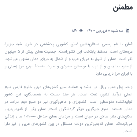
مطمئن
سه شنبه 7 فروردین 1403
841
عُمان
با نام رسمی
سلطان‌نشین عُمان
کشوری پادشاهی در شرق
شبه جزیرهٔ
عربستان
است.
مسقط
پایتخت
این کشوراست. جمعیت عمان بیش از 5 میلیون
نفر است. عمان از شرق به
دریای عرب
و از شمال به
دریای عمان
منتهی می‌شود،
از جنوب با
یمن
و از غرب با
عربستان سعودی
و
امارت متحدهٔ عربی
مرز زمینی و
با
ایران
مرز دریایی
دارد.
واحد پول عمان ریال می باشد و همانند سایر
کشورهای عربی خلیج فارس
منبع
اصلی درآمد کشور، نفت است. هر چند نسبت به همسایگان، این کشور
تولیدکننده متوسطی است.
کشاورزی
و
ماهی‌گیری
نیز دو منبع مهم درآمد در
عمان هستند. منبع جایگزین دیگر
گردشگری
است. عمان یکی از قدیمی‌ترین
مکان‌های بشر ساکن در جهان است و مردمان عمان حداقل ۱۰۶٫۰۰۰ سال زندگی
می‌کرده‌اند.
عمان قدیمی‌ترین دولت مستقل در بین کشورهای عربی را نیز دارا
است.