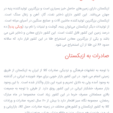
ازبکستان
دارای زمین‌های حاصل خیز بسیاری است و بزرگترین تولیدکننده
پنبه
در
جهان می‌باشد. این کشور دارای ذخایر
نفت
،
گاز
،
آهن
و
زغال سنگ
است.
ازبکستان بزرگترین تولیدکننده ماشین آلات و
صنایع سنگین
در
آسیای میانه
است.
از تولیدات دیگر ازبکستان می‌توان
پنبه
،
گوشت
و
لبنیات
را نام برد (
ویکی پدیا
).
ده
درصد زمین این کشور قابل کشت است. این کشور دارای معادن و ذخایر غنی می
باشد و یکی از بزرگترین معادن استخراج طلا در این کشور قرار دارد که سالانه
حدود 66 تن طلا از آن استخراج می شود.
صادرات به ازبکستان
با توجه به تشابهات فرهنگی و نزدیکی صادرات کالا از ایران به ازبکستان از طریق
زمینی انجام می شود. در این کشور بازار خوبی برای مواد شوینده ایرانی در گذشته
به وجود آمده ولی به دلایل تحریم و غیره این بازار واگذار شده است. با این وجود
بازار مصرف خشکبار ایرانی در این کشور رونق دارد. از طرفی با توجه به جمیعت
بالای مسلمانان مصرف خرما در این کشور زیاد است مخصوصا در ماه مبارک
رمضان، مجموعه نگاه سبز افتخار دارد با بیش از 20 سال تجربه صادرات و ورادات
کالا به کشور ازبکستان و کشورهای مختلف در زمینه صادرات، حمل کالا، بازاریابی و
غیره در خدمت هم میهنان عزیز و علاقه مندان به این صنعت باشد.