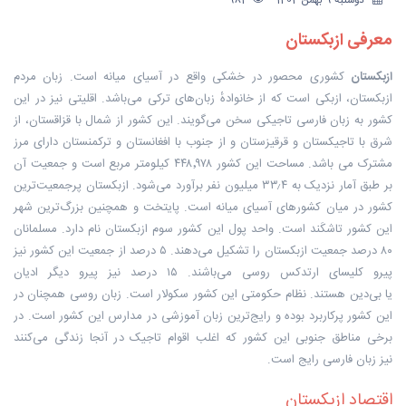
دوشنبه 9 بهمن 1402
984
معرفی ازبکستان
ازبکستان
کشوری محصور در خشکی واقع در آسیای میانه است. زبان مردم
ازبکستان، ازبکی است که از خانوادهٔ زبان‌های ترکی می‌باشد. اقلیتی نیز در این
کشور به زبان فارسی تاجیکی سخن می‌گویند. این کشور از شمال با قزاقستان، از
شرق با تاجیکستان و قرقیزستان و از جنوب با افغانستان و ترکمنستان دارای مرز
مشترک می باشد. مساحت این کشور ۴۴۸٬۹۷۸ کیلومتر مربع است و جمعیت آن
بر طبق آمار نزدیک به ۳۳٫۴ میلیون نفر برآورد می‌شود. ازبکستان پرجمعیت‌ترین
کشور در میان کشورهای آسیای میانه است. پایتخت و همچنین بزرگ‌ترین شهر
این کشور
تاشکَند
است.
واحد پول
این کشور
سوم ازبکستان
نام دارد. مسلمانان
۸۰ درصد جمعیت ازبکستان را تشکیل می‌دهند. ۵ درصد از جمعیت این کشور نیز
پیرو
کلیسای ارتدکس روسی
می‌باشند. ۱۵ درصد نیز پیرو دیگر ادیان
یا
بی‌دین
هستند. نظام حکومتی این کشور
سکولار
است.
زبان روسی
همچنان در
این کشور پرکاربرد بوده و رایج‌ترین زبان آموزشی در مدارس این کشور است. در
برخی مناطق جنوبی این کشور که اغلب اقوام
تاجیک
در آنجا زندگی می‌کنند
نیز
زبان فارسی
رایج است.
اقتصاد ازبکستان