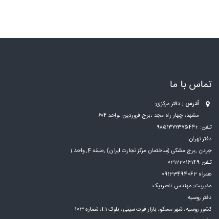
تماس با ما
آدرس :
دفتر مرکزی:
مشهد، چهار راه مجد ،برج فروردین ،واحد ۶۰۴
تلفن: +۹۸۵۱۳۷۲۳۷۵۴۴
دفتر تهران:
جردن ,برج مشکی (ساختمان مرکز تجارت ایران) ,طبقه 4, واحد 1
تلفن 02122016149
همراه 09123494062
مدیریت: مهندس ناصربیک
دفتر روسیه:
کشور روسیه، شهر مسكو، بازار فوت سيتی، بلوک E1، شماره 103