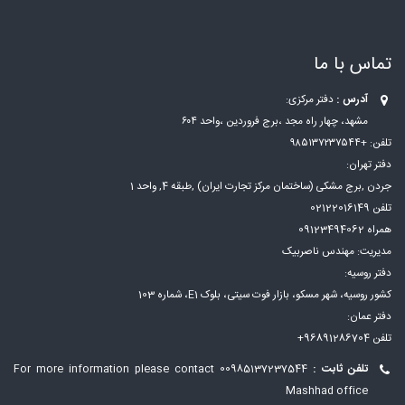
تماس با ما
آدرس :
دفتر مرکزی:
مشهد، چهار راه مجد ،برج فروردین ،واحد ۶۰۴
تلفن: +۹۸۵۱۳۷۲۳۷۵۴۴
دفتر تهران:
جردن ,برج مشکی (ساختمان مرکز تجارت ایران) ,طبقه 4, واحد 1
تلفن 02122016149
همراه 09123494062
مدیریت: مهندس ناصربیک
دفتر روسیه:
کشور روسیه، شهر مسكو، بازار فوت سيتی، بلوک E1، شماره 103
دفتر عمان:
تلفن 96891286704+
تلفن ثابت :
00985137237544
For more information please contact
Mashhad office