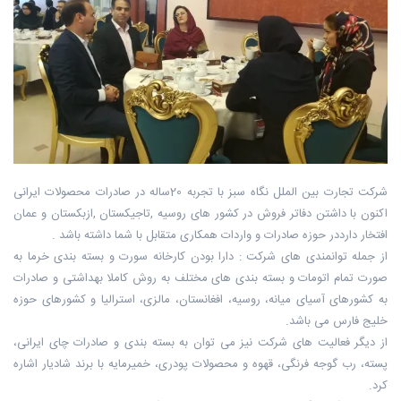
شرکت تجارت بین الملل نگاه سبز با تجربه 20ساله در صادرات محصولات ایرانی
اکنون با داشتن دفاتر فروش در کشور های روسیه ,تاجیکستان ,ازبکستان و عمان
افتخار دارددر حوزه صادرات و واردات همکاری متقابل با شما داشته باشد .
از جمله توانمندی های شرکت : دارا بودن کارخانه سورت و بسته بندی خرما به
صورت تمام اتومات و بسته بندی های مختلف به روش کاملا بهداشتی و صادرات
به کشورهای آسیای میانه، روسیه، افغانستان، مالزی، استرالیا و کشورهای حوزه
خلیج فارس می باشد.
از دیگر فعالیت های شرکت نیز می توان به بسته بندی و صادرات چای ایرانی،
پسته، رب گوجه فرنگی، قهوه و محصولات پودری، خمیرمایه با برند شادیار اشاره
کرد.