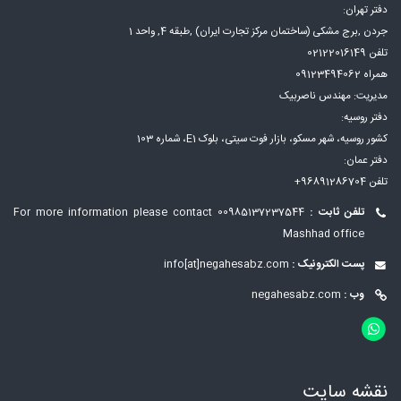
دفتر تهران:
جردن ,برج مشکی (ساختمان مرکز تجارت ایران) ,طبقه 4, واحد 1
تلفن 02122016149
همراه 09123494062
مدیریت: مهندس ناصربیک
دفتر روسیه:
کشور روسیه، شهر مسكو، بازار فوت سيتی، بلوک E1، شماره 103
دفتر عمان:
تلفن 96891286704+
تلفن ثابت :
00985137237544
For more information please contact
Mashhad office
پست الکترونیک :
info[at]negahesabz.com
وب :
negahesabz.com
نقشه سایت