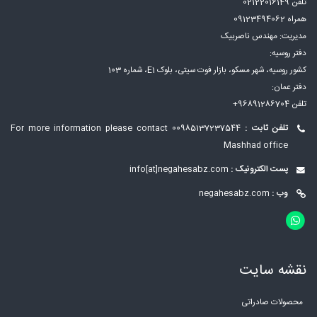
تلفن 02122016149
همراه 09123494062
مدیریت: مهندس ناصربیک
دفتر روسیه:
کشور روسیه، شهر مسكو، بازار فوت سيتی، بلوک E1، شماره 103
دفتر عمان:
تلفن 96891286704+
تلفن ثابت :
00985137237544
For more information please contact
Mashhad office
پست الکترونیک :
info[at]negahesabz.com
وب :
negahesabz.com
نقشه سایت
محصولات صادراتی