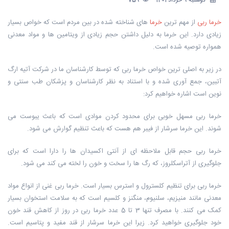
دوشنبه 9 خرداد 1401
759
خرما ربی
از مهم ترین
خرما
های شناخته شده در بین مردم است که خواص بسیار
زیادی دارد. این خرما به دلیل داشتن حجم زیادی از ویتامین ها و مواد معدنی
همواره توصیه شده است.
در زیر به اصلی ترین خواص خرما ربی که توسط کارشناسان ما در شرکت آتیه ارگ
آتبین، جمع آوری شده و با استناد به نظر کارشناسان و پزشکان طب سنتی و
نوین است اشاره خواهیم کرد:
خرما ربی مسهل خوبی برای محدود کردن موادی است که باعث یبوست می
شوند. این خرما سرشار از فیبر هم هست که باعث تنظیم گوارش می شود.
خرما ربی حجم قابل ملاحظه ای از آنتی اکسیدان ها را دارا است که برای
جلوگیری از آتراسکلروز، که رگ ها را سخت و خون را لخته می کند می شود.
خرما ربی برای تنظیم کلسترول و استرس بسیار است. خرما ربی غنی از انواع مواد
معدنی مانند منیزیم، سلنیوم، منگنز و کلسیم است که به سلامت استخوان بسیار
کمک می کنند. با مصرف تنها 3 تا 5 عدد خرما ربی در روز از کاهش قند خون
خود جلوگیری خواهید کرد. زیرا این خرما سرشار از قند مفید و پتاسیم است.