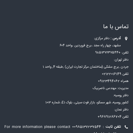
تماس با ما
آدرس :
دفتر مرکزی:
مشهد، چهار راه مجد ،برج فروردین ،واحد ۶۰۴
تلفن: +۹۸۵۱۳۷۲۳۷۵۴۴
دفتر تهران:
جردن ,برج مشکی (ساختمان مرکز تجارت ایران) ,طبقه 4, واحد 1
تلفن 02122016149
همراه 09123494062
مدیریت: مهندس ناصربیک
دفتر روسیه:
کشور روسیه، شهر مسكو، بازار فوت سيتی، بلوک E1، شماره 103
دفتر عمان:
تلفن 96891286704+
تلفن ثابت :
00985137237544
For more information please contact