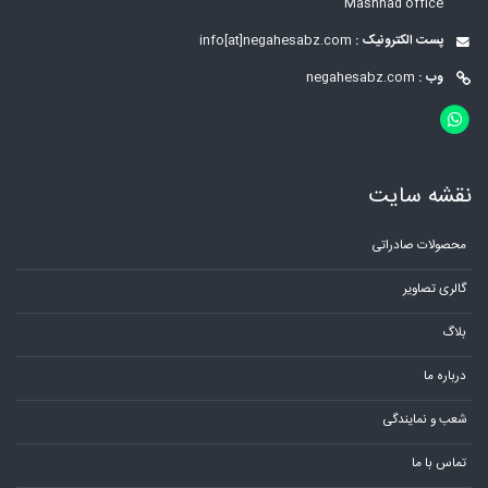
Mashhad office
پست الکترونیک :
info[at]negahesabz.com
وب :
negahesabz.com
نقشه سایت
محصولات صادراتی
گالری تصاویر
بلاگ
درباره ما
شعب و نمایندگی
تماس با ما