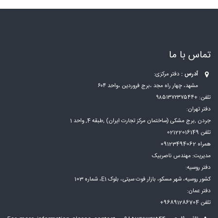
تماس با ما
آدرس :
دفتر مرکزی:
مشهد، چهار راه مجد ،برج فروردین ،واحد ۶۰۴
تلفن: +۹۸۵۱۳۷۲۳۷۵۴۴
دفتر تهران:
جردن ,برج مشکی (ساختمان مرکز تجارت ایران) ,طبقه 4, واحد 1
تلفن 02122016149
همراه 09123494062
مدیریت: مهندس ناصربیک
دفتر روسیه:
کشور روسیه، شهر مسكو، بازار فوت سيتی، بلوک E1، شماره 103
دفتر عمان:
تلفن 96891286704+