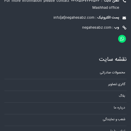
تلفن ثابت :
00985137237544
For more information please contact
Mashhad office
پست الکترونیک :
info[at]negahesabz.com
وب :
negahesabz.com
نقشه سایت
محصولات صادراتی
گالری تصاویر
بلاگ
درباره ما
شعب و نمایندگی