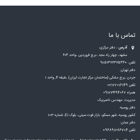
تماس با ما
آدرس :
دفتر مرکزی:
مشهد، چهار راه مجد ،برج فروردین ،واحد ۶۰۴
تلفن: +۹۸۵۱۳۷۲۳۷۵۴۴
دفتر تهران:
جردن ,برج مشکی (ساختمان مرکز تجارت ایران) ,طبقه 4, واحد 1
تلفن 02122016149
همراه 09123494062
مدیریت: مهندس ناصربیک
دفتر روسیه:
کشور روسیه، شهر مسكو، بازار فوت سيتی، بلوک E1، شماره 103
دفتر عمان:
تلفن 96891286704+