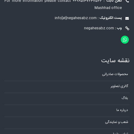
تلفن ثابت :
00985137237544
For more information please contact
Mashhad office
پست الکترونیک :
info[at]negahesabz.com
وب :
negahesabz.com
نقشه سایت
محصولات صادراتی
گالری تصاویر
بلاگ
درباره ما
شعب و نمایندگی